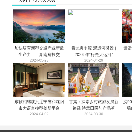
加快培育新型交通产业新质
看龙舟争渡 观运河盛景 |
世遗
生产力——湖南建投交
2024 年“行走大运河”
2024-05-23
2024-04-29
东软相继获批辽宁省和沈阳
甘肃：探索乡村旅游发展新
携9
市大语言模型创新平台
路径 诗意田园与产品革
瑞
2024-04-02
2024-03-30