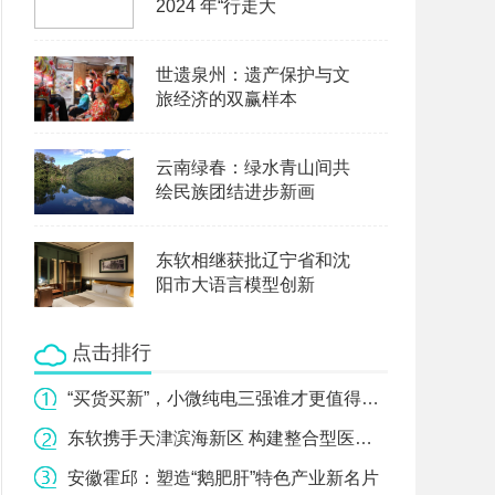
2024 年“行走大
世遗泉州：遗产保护与文
旅经济的双赢样本
云南绿春：绿水青山间共
绘民族团结进步新画
东软相继获批辽宁省和沈
阳市大语言模型创新
点击排行
“买货买新”，小微纯电三强谁才更值得选？
东软携手天津滨海新区 构建整合型医疗健康服务体系
安徽霍邱：塑造“鹅肥肝”特色产业新名片