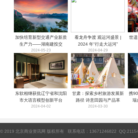
加快培育新型交通产业新质
看龙舟争渡 观运河盛景 |
世遗
生产力——湖南建投交
2024 年“行走大运河”
2024-05-23
2024-04-29
东软相继获批辽宁省和沈阳
甘肃：探索乡村旅游发展新
携9
市大语言模型创新平台
路径 诗意田园与产品革
瑞
2024-04-02
2024-03-30
© 2019 北京商业资讯网 版权所有 联系电话：13671246822 QQ:211544