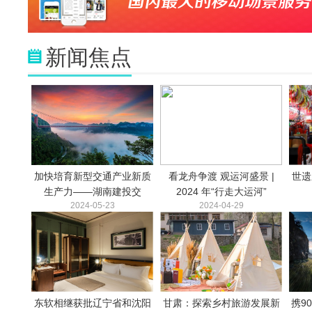
新闻焦点
加快培育新型交通产业新质
看龙舟争渡 观运河盛景 |
世遗
生产力——湖南建投交
2024 年“行走大运河”
2024-05-23
2024-04-29
东软相继获批辽宁省和沈阳
甘肃：探索乡村旅游发展新
携9