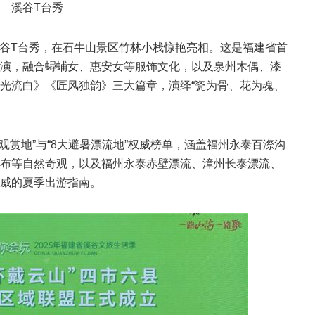
溪谷T台秀
溪谷T台秀，在石牛山景区竹林小栈惊艳亮相。这是福建省首
演，融合蟳蜅女、惠安女等服饰文化，以及泉州木偶、漆
光流白》《匠风独韵》三大篇章，演绎“瓷为骨、花为魂、
观赏地”与“8大避暑漂流地”权威榜单，涵盖福州永泰百漈沟
布等自然奇观，以及福州永泰赤壁漂流、漳州长泰漂流、
威的夏季出游指南。