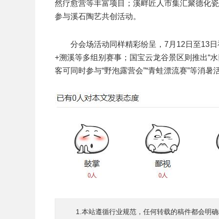
然疗愈营等丰富项目；溪畔匠人市集汇聚德化瓷
参与溪石陶艺共创活动。
分会场活动同样精彩纷呈，7月12日至1
+溯溪等多组别赛事；国宝云龙谷景区则推出“
客可同时参与“野泡露营会”“青蛙漂流赛”等消暑
1.本站遵循行业规范，任何转载的稿件都会明