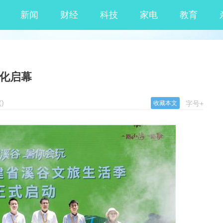
新闻
财经
科技
家电
教育
德化启幕
(
)
收藏本文
字号+