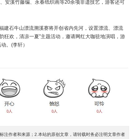
、安溪竹藤编、永春纸织画等20余项非遗技艺，游客还可
3日福建石牛山漂流溯溪赛将开创省内先河，设置漂流、漂流
水韵狂欢，清凉一夏”主题活动，邀请网红大咖驻地演唱，游
活动。(李轩）
确标注作者和来源；2.本站的原创文章，请转载时务必注明文章作者