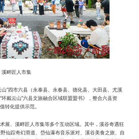
溪畔匠人市集
云山”四市六县（永泰县、永春县、德化县、大田县、尤溪
“环戴云山”六县文旅融合区域联盟盟书》，整合六县资
值转化提供示范。
术展、溪畔匠人市集等多个互动区域。其中，溪谷奇遇狂
绿野仙踪奇幻滑道、岱仙瀑布音乐派对、溪谷美食之旅、自