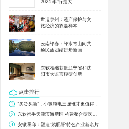
2024 年“行走大
世遗泉州：遗产保护与文
旅经济的双赢样本
云南绿春：绿水青山间共
绘民族团结进步新画
东软相继获批辽宁省和沈
阳市大语言模型创新
点击排行
“买货买新”，小微纯电三强谁才更值得选？
东软携手天津滨海新区 构建整合型医疗健康服务体系
安徽霍邱：塑造“鹅肥肝”特色产业新名片