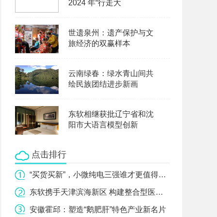
2024 年“行走大
世遗泉州：遗产保护与文
旅经济的双赢样本
云南绿春：绿水青山间共
绘民族团结进步新画
东软相继获批辽宁省和沈
阳市大语言模型创新
点击排行
“买货买新”，小微纯电三强谁才更值得选？
东软携手天津滨海新区 构建整合型医疗健康服务体系
安徽霍邱：塑造“鹅肥肝”特色产业新名片