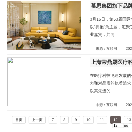
慕思集团旗下品牌
3月15日，第53届
以“拥抱”为主题，汇聚
业嘉宾，共同
来源：互联网
202
上海荣鼎晟医疗科
在医疗科技飞速发展的
力和对品质的执着追求
以其先进的
来源：互联网
202
首页
上一页
7
8
9
10
11
12
13