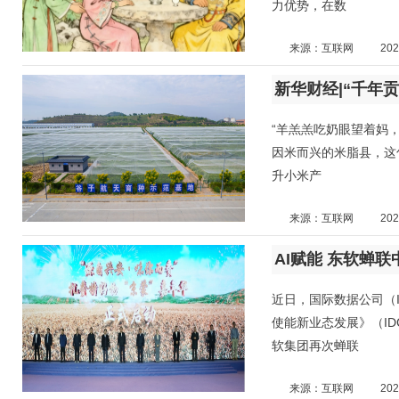
力优势，在数
来源：互联网
202
新华财经|“千年
“羊羔羔吃奶眼望着妈
因米而兴的米脂县，这
升小米产
来源：互联网
202
AI赋能 东软蝉
近日，国际数据公司（I
使能新业态发展》（IDC
软集团再次蝉联
来源：互联网
202